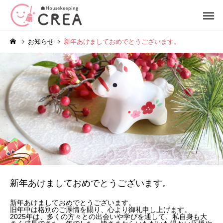
お知らせ
新年あけましておめでとうございます。
エアコンクリーニング
ハウスクリー
季節の行事
コラム
春の模様替え
浴室のカビ対策は冬が
｜プロが教える日常で
単身サポートプラン
空室清
る予防習慣
新年あけましておめでとうございます。
新年あけましておめでとうございます。
旧年中は格別のご厚情を賜り、心より御礼申し上げます。
2025年は、多くの方々との出会いや学びを通して、私自身も大