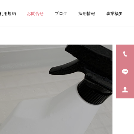
利用規約
お問合せ
ブログ
採用情報
事業概要
詳細を見る
整理収納
家事代行のススメ
コラム
本年もよろしくお願い申し
毎日目にする「鏡」
上げます
理