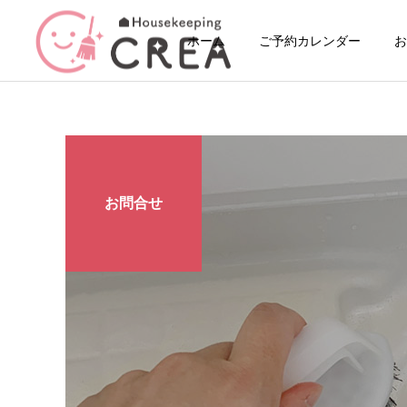
ホーム
ご予約カレンダー
お
お問合せ
エアコンクリーニング
大掃除
季節の行事
開業して5年が経ちまし
春の模様替え
た。
単身サポートプラン