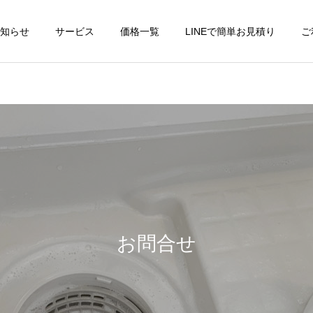
知らせ
サービス
価格一覧
LINEで簡単お見積り
ご
ハウスクリーニング
家事代行
コラム
コラム
浴室のカビ対策は冬が重要
片付けが苦手な方は小さい
｜プロが教える日常ででき
場所から
お問合せ
空室清掃
空き家・民泊管
る予防習慣