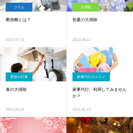
コラム
大掃除
断捨離とは？
初夏の大掃除
2021.07.15
2021.06.17
季節の行事
家事代行のススメ
春の大掃除
家事代行、利用してみません
か？
2021.04.26
2021.02.15