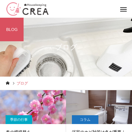
BLOG
ブログ
エアコンクリーニング
ハウスクリー
季節の行事
コラム
ブログ
春の模様替え
浴室のカビ対策は冬が
｜プロが教える日常で
単身サポートプラン
空室清
る予防習慣
季節の行事
コラム