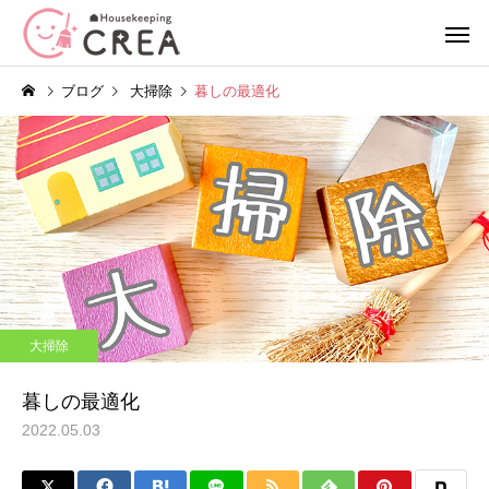
ブログ
大掃除
暮しの最適化
エアコンクリーニング
ハウスクリー
季節の行事
コラム
春の模様替え
浴室のカビ対策は冬が
大掃除
｜プロが教える日常で
単身サポートプラン
空室清
る予防習慣
暮しの最適化
2022.05.03